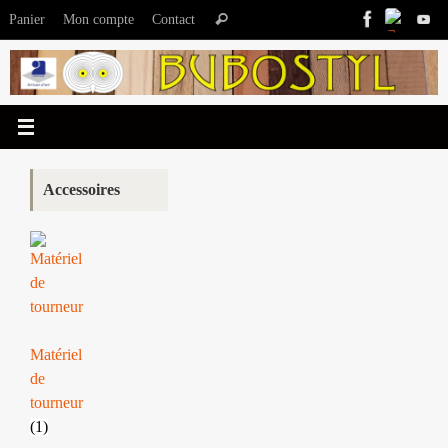
Passer
Recherche
Panier
Mon compte
Contact
Rechercher
au
pour
contenu
:
Accessoires
Matériel
de
tourneur
(1)