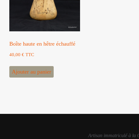
Boîte haute en hêtre échauffé
40,00
€
TTC
Ajouter au panier
Artisan immatriculé à la