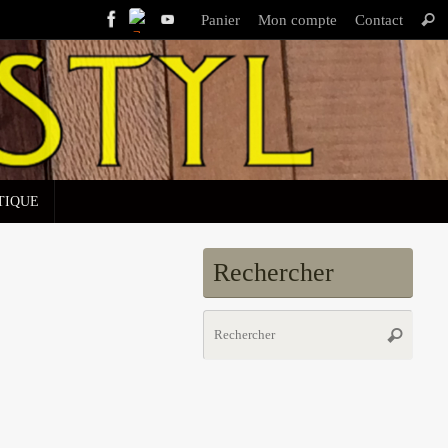
Panier
Mon compte
Contact
Rech
TIQUE
Rechercher
Rech
Recherch
pour
: