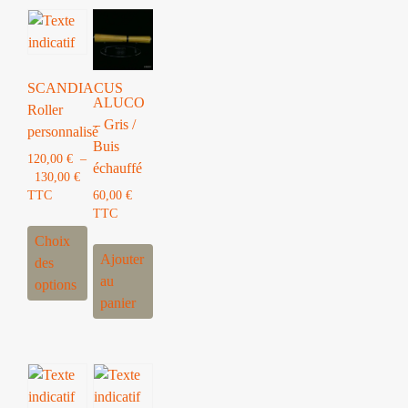
SCANDIACUS
ALUCO
Roller
– Gris /
personnalisé
Buis
120,00
€
–
échauffé
Plage
130,00
€
de
TTC
60,00
€
prix :
TTC
Ce
120,00 €
Choix
produit
à
Ajouter
des
a
130,00 €
au
options
plusieurs
panier
variations.
Les
options
peuvent
être