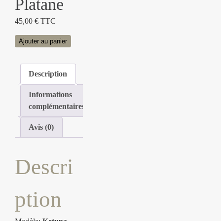
Platane
45,00
€
TTC
quantité
Ajouter au panier
de
KETUPA
Description
-
Métal
Informations
/
complémentaires
Platane
Avis (0)
Descri
ption