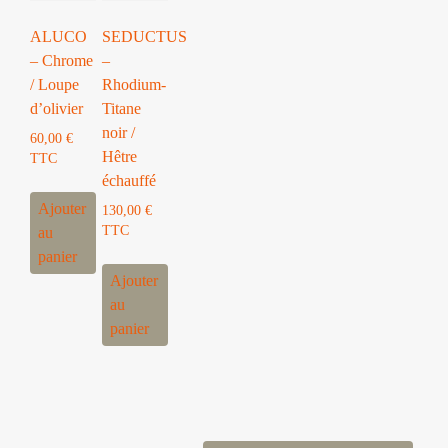
choisies
sur
ALUCO
SEDUCTUS
la
– Chrome
–
page
/ Loupe
Rhodium-
du
d’olivier
Titane
produit
noir /
60,00
€
Hêtre
TTC
échauffé
Ajouter
130,00
€
TTC
au
panier
Ajouter
au
panier